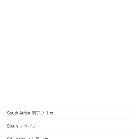
Photo Book フォトブック
Photo on Textbook 教科書掲載
President 大統領
Romania ルーマニア
Russia ロシア
Samoa サモア
Saudi Arabia サウジアラビア
Singapore シンガポール
South Africa 南アフリカ
Spain スペイン
Sri Lanka スリランカ