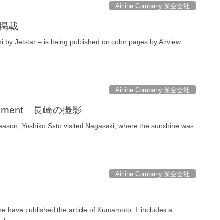
Airline Company 航空会社
集掲載
 by Jetstar – is being published on color pages by Airview
Airline Company 航空会社
signment 長崎の撮影
 season, Yoshiko Sato visited Nagasaki, where the sunshine was
Airline Company 航空会社
e have published the article of Kumamoto. It includes a
…]