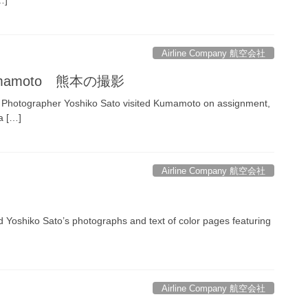
Airline Company 航空会社
o kumamoto 熊本の撮影
 Photographer Yoshiko Sato visited Kumamoto on assignment,
a […]
Airline Company 航空会社
 Yoshiko Sato’s photographs and text of color pages featuring
Airline Company 航空会社