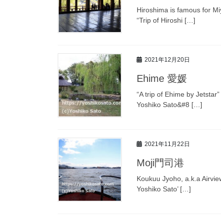
Hiroshima is famous for Mi
“Trip of Hiroshi […]
2021年12月20日
Ehime 愛媛
“A trip of Ehime by Jetsta
Yoshiko Sato&#8 […]
2021年11月22日
Moji門司港
Koukuu Jyoho, a.k.a Airview
Yoshiko Sato’ […]