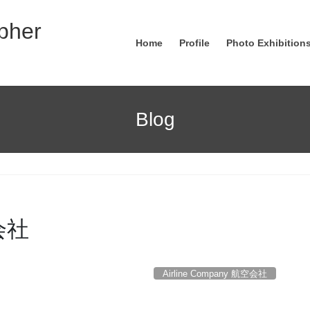
pher
Home
Profile
Photo Exhibitions
Blog
空会社
Airline Company 航空会社