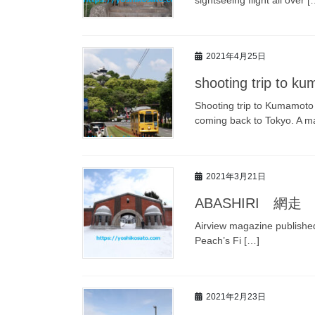
2021年4月25日
shooting trip t
Shooting trip to Kumamoto
coming back to Tokyo. A m
2021年3月21日
ABASHIRI 網走
Airview magazine published
Peach’s Fi […]
2021年2月23日