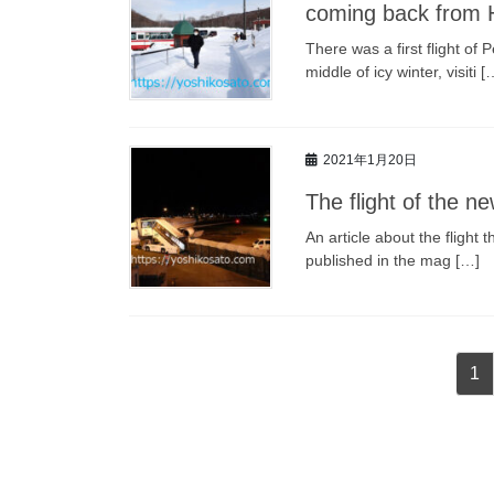
coming back fr
There was a first flight o
middle of icy winter, visiti [
2021年1月20日
The flight of th
An article about the flight 
published in the mag […]
投
固
1
稿
定
ペ
の
ー
ペ
ジ