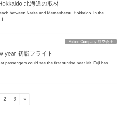
om Hokkaido 北海道の取材
f Peach between Narita and Memanbetsu, Hokkaido. In the
…]
Airline Company 航空会社
e new year 初詣フライト
that passengers could see the first sunrise near Mt. Fuji has
固
固
2
3
»
定
定
ペ
ペ
ー
ー
ジ
ジ