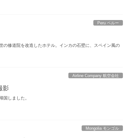
Peru ペルー
世の修道院を改造したホテル。インカの石壁に、スペイン風の
Airline Company 航空会社
撮影
帰国しました。
Mongolia モンゴル