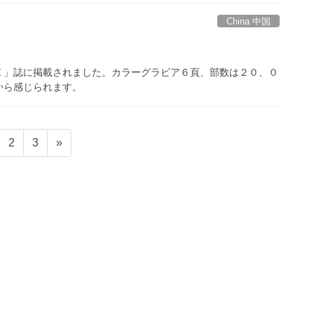
China 中国
Ｅ」誌に掲載されました。カラーグラビア６頁、部数は２０、０
から感じられます。
固
固
2
3
»
定
定
ペ
ペ
ー
ー
ジ
ジ