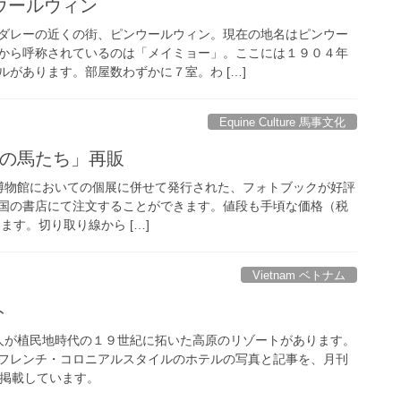
ウールウィン
ダレーの近くの街、ピンウールウィン。現在の地名はピンウー
から呼称されているのは「メイミョー」。ここには１９０４年
があります。部屋数わずかに７室。わ […]
Equine Culture 馬事文化
トの馬たち」再販
物館においての個展に併せて発行された、フォトブックが好評
国の書店にて注文することができます。値段も手頃な価格（税
ます。切り取り線から […]
Vietnam ベトナム
ト
が植民地時代の１９世紀に拓いた高原のリゾートがあります。
フレンチ・コロニアルスタイルのホテルの写真と記事を、月刊
に掲載しています。