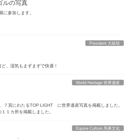
ゴルの写真
展に参加します。
President 大統領
ほど、湿気もまずまずで快適！
World Heritage 世界遺産
７頁にわたるTOP LIGHT に世界遺産写真を掲載しました。
の１１カ所を掲載しました。
Equine Culture 馬事文化