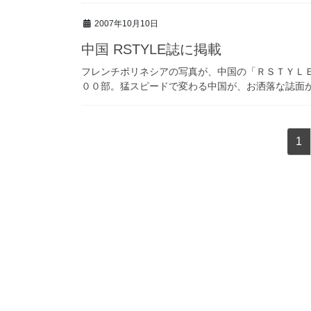
2007年10月10日
中国 RSTYLE誌に掲載
フレンチポリネシアの写真が、中国の「ＲＳＴＹＬ
００部。猛スピードで変わる中国が、お洒落な誌面
投
固
1
稿
定
ペ
の
ー
ペ
ジ
ー
ジ
送
り