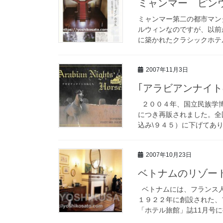
ミャンマー ピン
ミャンマー第二の都市マン
ルウィンなのですが、以前
に築かれたクラシックホテル
2007年11月3日
｢アラビアンナイ
２００４年、国立民族学博
につき再販されました。全
込み\９４５）に下げてあり
2007年10月23日
ベトナムのリゾー
ベトナムには、フランス人
１９２２年に創設された、
「ホテル旅館」誌11月号