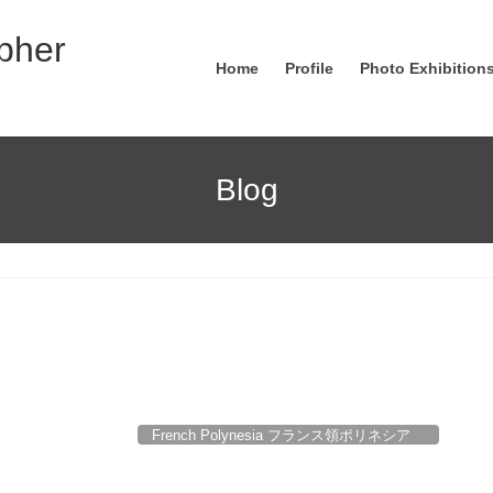
pher
Home
Profile
Photo Exhibitions
Blog
French Polynesia フランス領ポリネシア