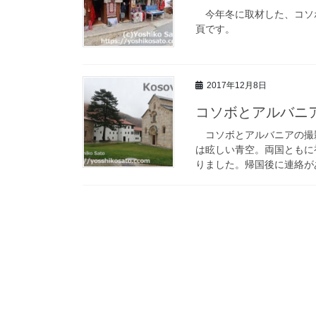
今年冬に取材した、コソ
頁です。
2017年12月8日
コソボとアルバニ
コソボとアルバニアの撮
は眩しい青空。両国ともに
りました。帰国後に連絡があ