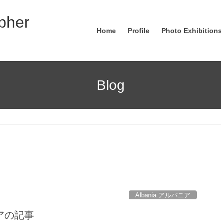
pher
Home
Profile
Photo Exhibitions
Blog
Albania アルバニア
アの記事