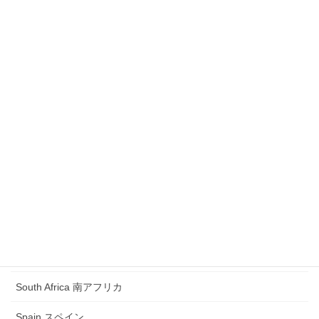
Philippines フィリピン
Photo Book フォトブック
Photo on Textbook 教科書掲載
President 大統領
Romania ルーマニア
Russia ロシア
Samoa サモア
Saudi Arabia サウジアラビア
Singapore シンガポール
South Africa 南アフリカ
Spain スペイン